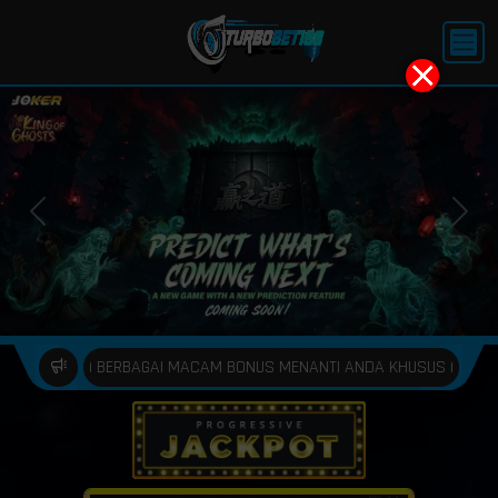
X
Previous
Next
AYAR | BERBAGAI MACAM BONUS MENANTI ANDA KHUSUS MEMBER TURBO
8
8
9
1
1
5
0
2
7
7
8
0
0
3
4
4
1
3
9
4
1
2
2
9
9
0
6
2
2
3
6
6
7
9
9
0
3