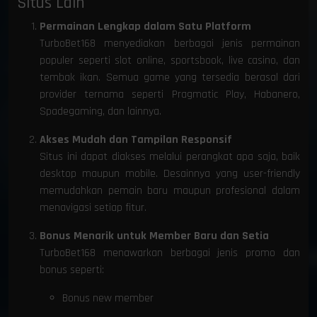
Situs Lain
Permainan Lengkap dalam Satu Platform
TurboBet168 menyediakan berbagai jenis permainan
populer seperti slot online, sportsbook, live casino, dan
tembak ikan. Semua game yang tersedia berasal dari
provider ternama seperti Pragmatic Play, Habanero,
Spadegaming, dan lainnya.
Akses Mudah dan Tampilan Responsif
Situs ini dapat diakses melalui perangkat apa saja, baik
desktop maupun mobile. Desainnya yang user-friendly
memudahkan pemain baru maupun profesional dalam
menavigasi setiap fitur.
Bonus Menarik untuk Member Baru dan Setia
TurboBet168 menawarkan berbagai jenis promo dan
bonus seperti:
Bonus new member