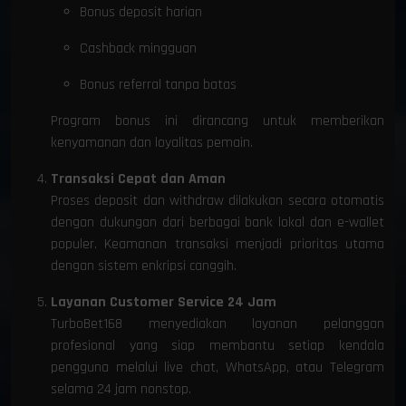
Bonus deposit harian
Cashback mingguan
Bonus referral tanpa batas
Program bonus ini dirancang untuk memberikan
kenyamanan dan loyalitas pemain.
Transaksi Cepat dan Aman
Proses deposit dan withdraw dilakukan secara otomatis
dengan dukungan dari berbagai bank lokal dan e-wallet
populer. Keamanan transaksi menjadi prioritas utama
dengan sistem enkripsi canggih.
Layanan Customer Service 24 Jam
TurboBet168 menyediakan layanan pelanggan
profesional yang siap membantu setiap kendala
pengguna melalui live chat, WhatsApp, atau Telegram
selama 24 jam nonstop.